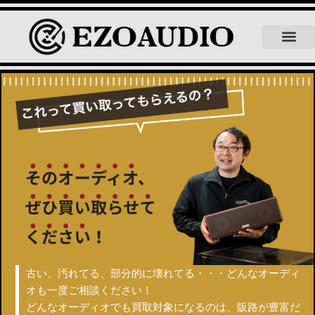
【耳寄り情報】ツアーパンフレット
EZOAUDIOにつ
買取品目について
よくある質問
スタッフ紹介
スタッフブログ
古い、汚れてる、部分的に壊れてる・・・
どんなオーディ
オも一度ご相談ください！
どんなオーディオでも買取対象になるのは、販路が豊富だ