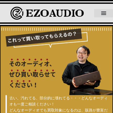
個別のカスタムパーツを札幌で売るなら
EZOAUDIOにつ
買取品目について
よくある質問
スタッフ紹介
スタッフブログ
古い、汚れてる、部分的に壊れてる・・・
どんなオーディ
オも一度ご相談ください！
どんなオーディオでも買取対象になるのは、販路が豊富だ