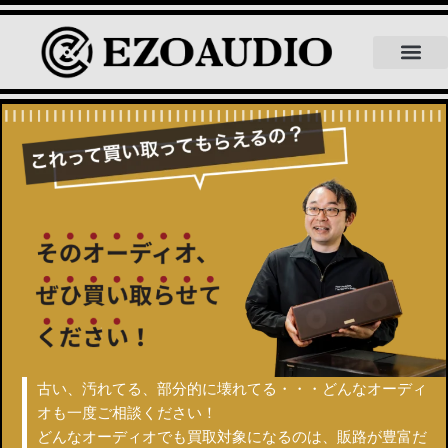
【オーディオ知識】多種多様なスピ
EZOAUDIOにつ
買取品目について
よくある質問
スタッフ紹介
スタッフブログ
古い、汚れてる、部分的に壊れてる・・・
どんなオーディ
オも一度ご相談ください！
どんなオーディオでも買取対象になるのは、販路が豊富だ