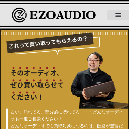
北海道内8位獲得！エゾオーディオ
EZOAUDIOにつ
買取品目について
よくある質問
スタッフ紹介
スタッフブログ
古い、汚れてる、部分的に壊れてる・・・
どんなオーディ
オも一度ご相談ください！
どんなオーディオでも買取対象になるのは、販路が豊富だ