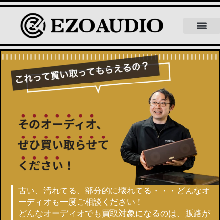
【買取事例】トーレンス TD226
EZOAUDIOにつ
買取品目について
よくある質問
スタッフ紹介
スタッフブログ
古い、汚れてる、部分的に壊れてる・・・
どんなオ
ーディオも一度ご相談ください！
どんなオーディオでも買取対象になるのは、販路が