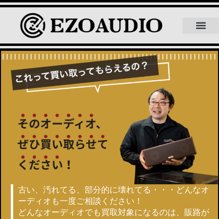
【買取事例】BOZAK B-300
EZOAUDIOにつ
買取品目について
よくある質問
スタッフ紹介
スタッフブログ
古い、汚れてる、部分的に壊れてる・・・
どんなオ
ーディオも一度ご相談ください！
どんなオーディオでも買取対象になるのは、販路が