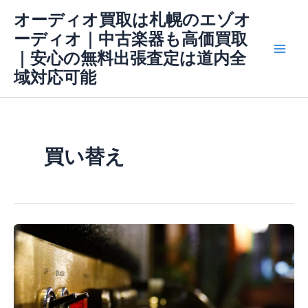
内
Main
オーディオ買取は札幌のエゾオ
容
ーディオ｜中古楽器も高価買取
Men
を
｜安心の無料出張査定は道内全
ス
域対応可能
キ
ッ
プ
買い替え