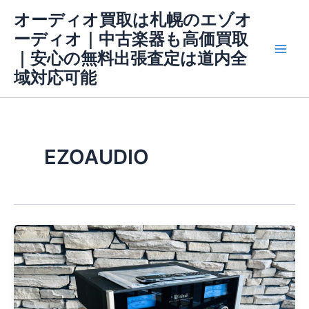
内
Main
オーディオ買取は札幌のエゾオ
容
ーディオ｜中古楽器も高価買取
Men
を
｜安心の無料出張査定は道内全
ス
域対応可能
キ
ッ
プ
EZOAUDIO