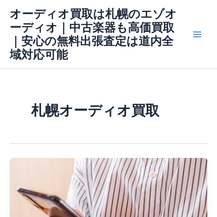
内
Main
オーディオ買取は札幌のエゾオ
容
ーディオ｜中古楽器も高価買取
Men
を
｜安心の無料出張査定は道内全
ス
域対応可能
キ
ッ
プ
札幌オーディオ買取